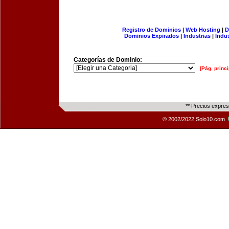
Registro de Dominios
|
Web Hosting
|
D
Dominios Expirados
|
Industrias
|
Indu
Categorías de Dominio:
[Pág. princi
** Precios expre
© 2002/2022 Solo10.com