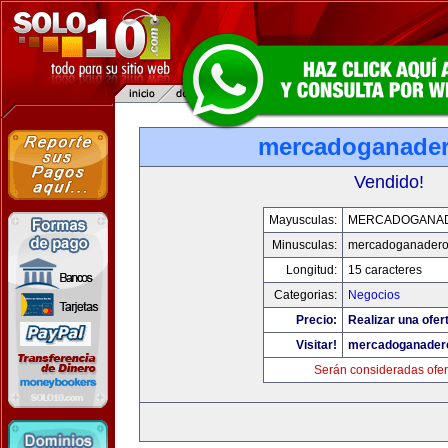
mercadoganade
Vendido!
Mayusculas:
MERCADOGANA
Minusculas:
mercadoganadero
Longitud:
15 caracteres
Categorias:
Negocios
Precio:
Realizar una ofer
Visitar!
mercadoganader
Serán consideradas ofer