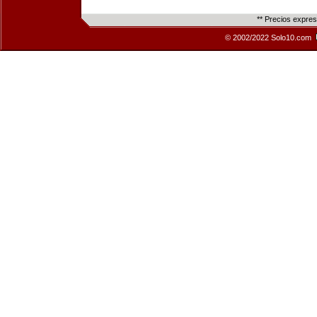
** Precios expre
© 2002/2022 Solo10.com