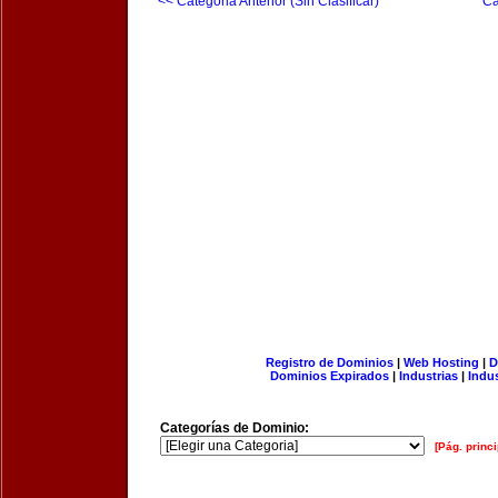
<< Categoria Anterior (Sin Clasificar)
Ca
Registro de Dominios
|
Web Hosting
|
D
Dominios Expirados
|
Industrias
|
Indu
Categorías de Dominio:
[Pág. princi