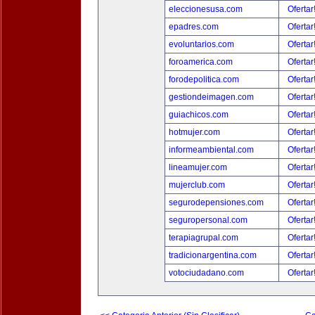
eleccionesusa.com
Ofertar
epadres.com
Ofertar
evoluntarios.com
Ofertar
foroamerica.com
Ofertar
forodepolitica.com
Ofertar
gestiondeimagen.com
Ofertar
guiachicos.com
Ofertar
hotmujer.com
Ofertar
informeambiental.com
Ofertar
lineamujer.com
Ofertar
mujerclub.com
Ofertar
segurodepensiones.com
Ofertar
seguropersonal.com
Ofertar
terapiagrupal.com
Ofertar
tradicionargentina.com
Ofertar
votociudadano.com
Ofertar