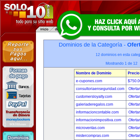
Dominios de la Categoría -
Ofer
12 dominios en esta categ
Mostrando 1 de 12
Nombre de Dominio
Precio
e-cupones.com
$750.
consultoriaenseguridad.com
Oferta
customersloyalty.com
Oferta
galeriaderegalos.com
Oferta
informacioncontable.com
Oferta
informacionimpositiva.com
Oferta
microventas.com
Oferta
mistercompras.com
Oferta