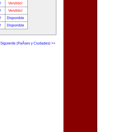
r!
Vendido!
r!
Vendido!
r!
Disponible
r!
Disponible
 Siguiente (PaÃ­ses y Ciudades) >>