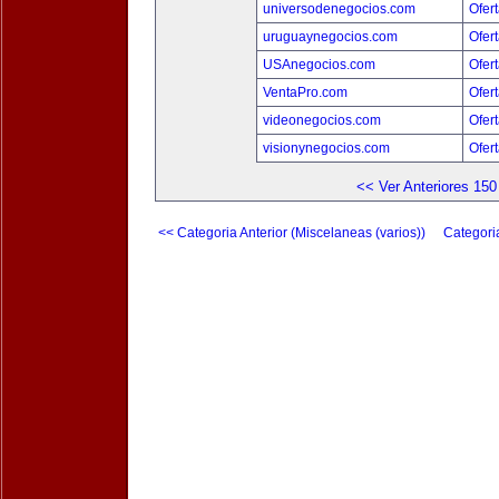
universodenegocios.com
Ofert
uruguaynegocios.com
Ofert
USAnegocios.com
Ofert
VentaPro.com
Ofert
videonegocios.com
Ofert
visionynegocios.com
Ofert
<< Ver Anteriores 150
<< Categoria Anterior (Miscelaneas (varios))
Categori