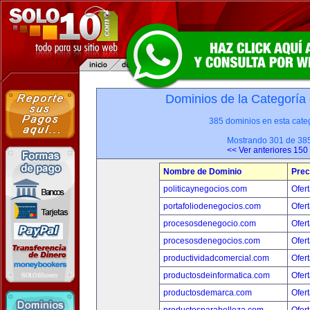
Dominios de la Categoría
385 dominios en esta categ
Mostrando 301 de 38
<< Ver anteriores 150
Nombre de Dominio
Prec
politicaynegocios.com
Ofert
portafoliodenegocios.com
Ofert
procesosdenegocio.com
Ofert
procesosdenegocios.com
Ofert
productividadcomercial.com
Ofert
productosdeinformatica.com
Ofert
productosdemarca.com
Ofert