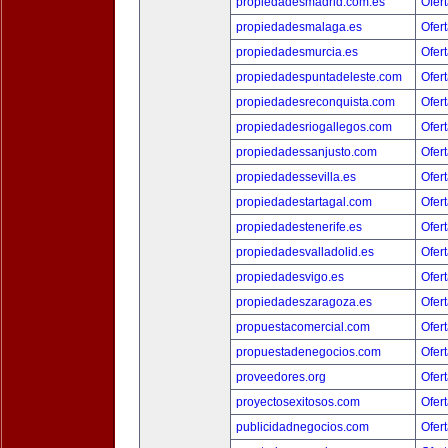
propiedadesmadrid.com.es
Ofert
propiedadesmalaga.es
Ofert
propiedadesmurcia.es
Ofert
propiedadespuntadeleste.com
Ofert
propiedadesreconquista.com
Ofert
propiedadesriogallegos.com
Ofert
propiedadessanjusto.com
Ofert
propiedadessevilla.es
Ofert
propiedadestartagal.com
Ofert
propiedadestenerife.es
Ofert
propiedadesvalladolid.es
Ofert
propiedadesvigo.es
Ofert
propiedadeszaragoza.es
Ofert
propuestacomercial.com
Ofert
propuestadenegocios.com
Ofert
proveedores.org
Ofert
proyectosexitosos.com
Ofert
publicidadnegocios.com
Ofert