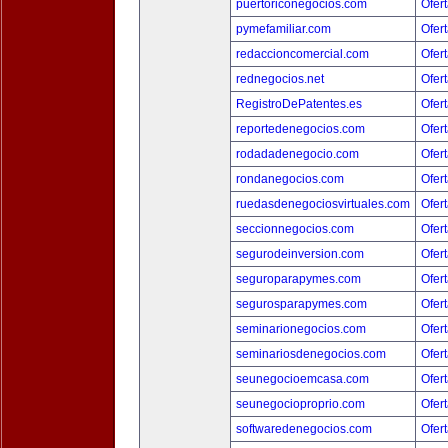
puertoriconegocios.com
Ofert
pymefamiliar.com
Ofert
redaccioncomercial.com
Ofert
rednegocios.net
Ofert
RegistroDePatentes.es
Ofert
reportedenegocios.com
Ofert
rodadadenegocio.com
Ofert
rondanegocios.com
Ofert
ruedasdenegociosvirtuales.com
Ofert
seccionnegocios.com
Ofert
segurodeinversion.com
Ofert
seguroparapymes.com
Ofert
segurosparapymes.com
Ofert
seminarionegocios.com
Ofert
seminariosdenegocios.com
Ofert
seunegocioemcasa.com
Ofert
seunegocioproprio.com
Ofert
softwaredenegocios.com
Ofert