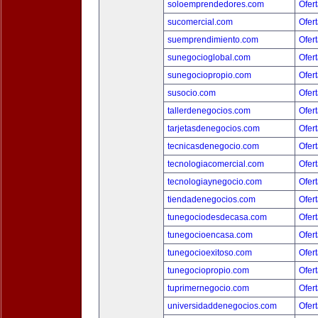
soloemprendedores.com
Ofert
sucomercial.com
Ofert
suemprendimiento.com
Ofert
sunegocioglobal.com
Ofert
sunegociopropio.com
Ofert
susocio.com
Ofert
tallerdenegocios.com
Ofert
tarjetasdenegocios.com
Ofert
tecnicasdenegocio.com
Ofert
tecnologiacomercial.com
Ofert
tecnologiaynegocio.com
Ofert
tiendadenegocios.com
Ofert
tunegociodesdecasa.com
Ofert
tunegocioencasa.com
Ofert
tunegocioexitoso.com
Ofert
tunegociopropio.com
Ofert
tuprimernegocio.com
Ofert
universidaddenegocios.com
Ofert