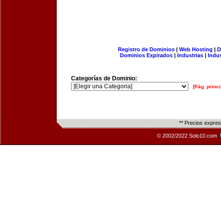
Registro de Dominios
|
Web Hosting
|
D
Dominios Expirados
|
Industrias
|
Indu
Categorías de Dominio:
[Pág. princi
** Precios expre
© 2002/2022 Solo10.com