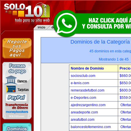
Dominios de la Categoría
45 dominios en esta categ
Mostrando 1 de 45
Nombre de Dominio
Precio
sociosclub.com
$660.
e-tenis.com
$650.
remerasdefutbol.com
$600.
e-Deportes.com
$559.
ajedrezargentino.com
Oferta
areadeporte.com
Oferta
areafutbol.com
Oferta
baloncestofemenino.com
Oferta