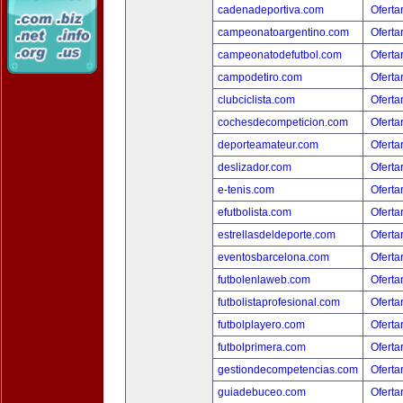
cadenadeportiva.com
Oferta
campeonatoargentino.com
Oferta
campeonatodefutbol.com
Oferta
campodetiro.com
Oferta
clubciclista.com
Oferta
cochesdecompeticion.com
Oferta
deporteamateur.com
Oferta
deslizador.com
Oferta
e-tenis.com
Oferta
efutbolista.com
Oferta
estrellasdeldeporte.com
Oferta
eventosbarcelona.com
Oferta
futbolenlaweb.com
Oferta
futbolistaprofesional.com
Oferta
futbolplayero.com
Oferta
futbolprimera.com
Oferta
gestiondecompetencias.com
Oferta
guiadebuceo.com
Oferta