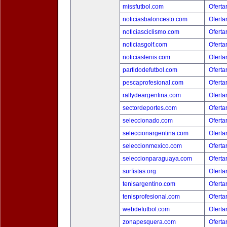
missfutbol.com
Oferta
noticiasbaloncesto.com
Oferta
noticiasciclismo.com
Oferta
noticiasgolf.com
Oferta
noticiastenis.com
Oferta
partidodefutbol.com
Oferta
pescaprofesional.com
Oferta
rallydeargentina.com
Oferta
sectordeportes.com
Oferta
seleccionado.com
Oferta
seleccionargentina.com
Oferta
seleccionmexico.com
Oferta
seleccionparaguaya.com
Oferta
surfistas.org
Oferta
tenisargentino.com
Oferta
tenisprofesional.com
Oferta
webdefutbol.com
Oferta
zonapesquera.com
Oferta