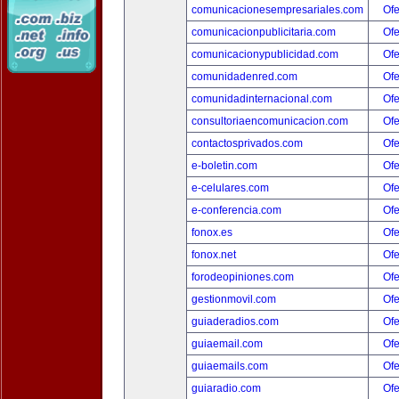
comunicacionesempresariales.com
Ofe
comunicacionpublicitaria.com
Ofe
comunicacionypublicidad.com
Ofe
comunidadenred.com
Ofe
comunidadinternacional.com
Ofe
consultoriaencomunicacion.com
Ofe
contactosprivados.com
Ofe
e-boletin.com
Ofe
e-celulares.com
Ofe
e-conferencia.com
Ofe
fonox.es
Ofe
fonox.net
Ofe
forodeopiniones.com
Ofe
gestionmovil.com
Ofe
guiaderadios.com
Ofe
guiaemail.com
Ofe
guiaemails.com
Ofe
guiaradio.com
Ofe