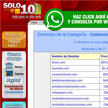
Dominios de la Categoría -
Comunica
37 dominios en esta categ
Mostrando 1 de 37
Nombre de Dominio
Prec
fonox.com
$49,
movilink.com
$2,
conexionmovil.com
$5
telefoniaempresas.com
$4
areadecomunicacion.com
Ofe
celujuegos.com
Ofe
centraldecomunicacion.com
Ofe
centraldecomunicaciones.com
Ofe