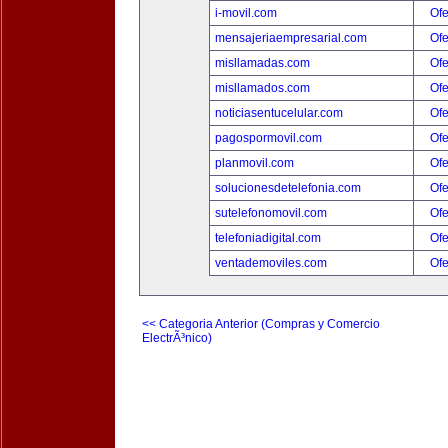
i-movil.com
Ofe
mensajeriaempresarial.com
Ofe
misllamadas.com
Ofe
misllamados.com
Ofe
noticiasentucelular.com
Ofe
pagospormovil.com
Ofe
planmovil.com
Ofe
solucionesdetelefonia.com
Ofe
sutelefonomovil.com
Ofe
telefoniadigital.com
Ofe
ventademoviles.com
Ofe
<< Categoria Anterior (Compras y Comercio
ElectrÃ³nico)