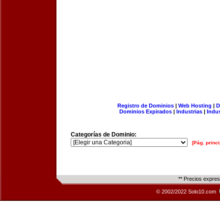
Registro de Dominios
|
Web Hosting
|
D
Dominios Expirados
|
Industrias
|
Indu
Categorías de Dominio:
[Pág. princi
** Precios expre
© 2002/2022 Solo10.com