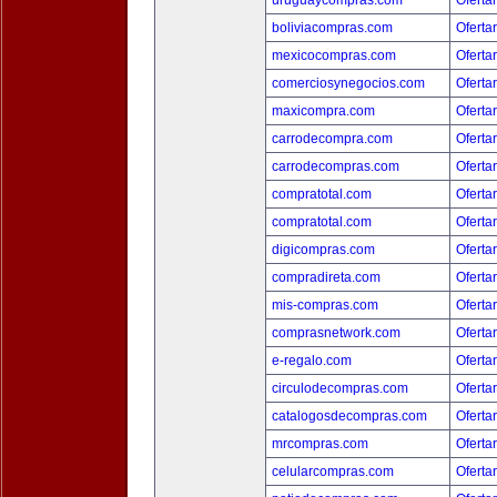
uruguaycompras.com
Oferta
boliviacompras.com
Oferta
mexicocompras.com
Oferta
comerciosynegocios.com
Oferta
maxicompra.com
Oferta
carrodecompra.com
Oferta
carrodecompras.com
Oferta
compratotal.com
Oferta
compratotal.com
Oferta
digicompras.com
Oferta
compradireta.com
Oferta
mis-compras.com
Oferta
comprasnetwork.com
Oferta
e-regalo.com
Oferta
circulodecompras.com
Oferta
catalogosdecompras.com
Oferta
mrcompras.com
Oferta
celularcompras.com
Oferta