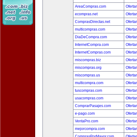
AreaCompras.com
Oferta
ecompras.net
Oferta
ComprasDirectas.net
Oferta
multicompras.com
Oferta
DiaDeCompra.com
Oferta
InternetCompra.com
Oferta
InternetCompras.com
Oferta
miscompras.biz
Oferta
miscompras.org
Oferta
miscompras.us
Oferta
multicompra.com
Oferta
tuscompras.com
Oferta
usacompras.com
Oferta
ComprarPasajes.com
Oferta
e-pago.com
Oferta
VentaPro.com
Oferta
mejorcompra.com
Oferta
ComprasPorMayor.com
Oferta