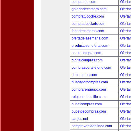
compratop.com
Oferta
galeriadecompra.com
Oferta
compratucoche.com
Oferta
compradetickets.com
Oferta
feriadecompras.com
Oferta
ofertadelasemana.com
Oferta
productosenoferta.com
Oferta
centrocompra.com
Oferta
digitalcompras.com
Oferta
comprasportelefono.com
Oferta
dircompras.com
Oferta
buscadorcompras.com
Oferta
comprarengrupo.com
Oferta
relojesdebolsillo.com
Oferta
outletcompras.com
Oferta
outletdecompras.com
Oferta
canjes.net
Oferta
compraventaenlinea.com
Oferta