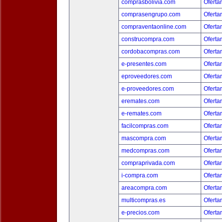
comprasbolivia.com
Oferta
comprasengrupo.com
Oferta
compraventaonline.com
Oferta
construcompra.com
Oferta
cordobacompras.com
Oferta
e-presentes.com
Oferta
eproveedores.com
Oferta
e-proveedores.com
Oferta
eremates.com
Oferta
e-remates.com
Oferta
facilcompras.com
Oferta
mascompra.com
Oferta
medcompras.com
Oferta
compraprivada.com
Oferta
i-compra.com
Oferta
areacompra.com
Oferta
multicompras.es
Oferta
e-precios.com
Oferta