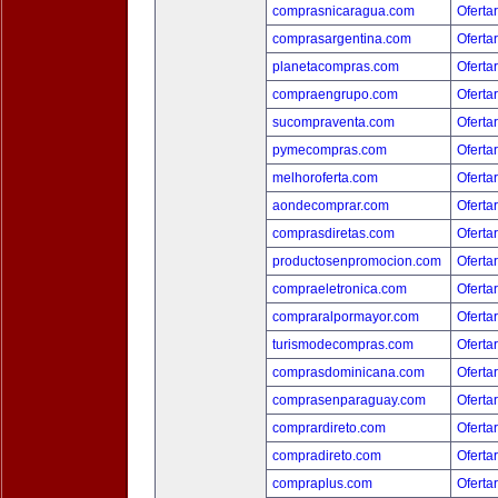
comprasnicaragua.com
Oferta
comprasargentina.com
Oferta
planetacompras.com
Oferta
compraengrupo.com
Oferta
sucompraventa.com
Oferta
pymecompras.com
Oferta
melhoroferta.com
Oferta
aondecomprar.com
Oferta
comprasdiretas.com
Oferta
productosenpromocion.com
Oferta
compraeletronica.com
Oferta
compraralpormayor.com
Oferta
turismodecompras.com
Oferta
comprasdominicana.com
Oferta
comprasenparaguay.com
Oferta
comprardireto.com
Oferta
compradireto.com
Oferta
compraplus.com
Oferta