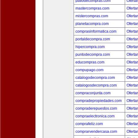
patiodecompras.com
Oferta
mastercompras.com
Oferta
mistercompras.com
Oferta
planetacompra.com
Oferta
comprasinformatica.com
Oferta
portaldecompra.com
Oferta
hipercompra.com
Oferta
puntodecompra.com
Oferta
educompras.com
Oferta
compupago.com
Oferta
catalogodecompra.com
Oferta
catalogosdecompra.com
Oferta
compraconjunta.com
Oferta
compradepropiedades.com
Oferta
compraderepuestos.com
Oferta
compraelectronica.com
Oferta
comprafeliz.com
Oferta
comprarvendercasa.com
Oferta