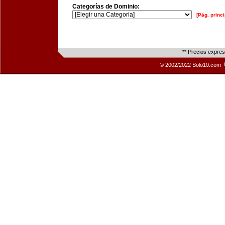
Categorías de Dominio:
[Pág. princi
** Precios expre
© 2002/2022 Solo10.com