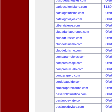
busquedahoteles.com
Ofer
caribecolombiano.com
$1,80
catalogoturismo.com
Ofer
catalogoviajes.com
Ofer
ciberviajeros.com
Ofer
ciudadaniaeuropea.com
Ofer
ciudadturistica.com
Ofer
clubdelturismo.com
Ofer
clubdeturismo.com
Ofer
compararhoteles.com
Ofer
compresuviaje.com
Ofer
compresuvuelo.com
Ofer
conozcaperu.com
Ofer
cordobaguide.com
Ofer
cruceroporelcaribe.com
Ofer
desarrolloturistico.com
Ofer
destinodeviaje.com
Ofer
destinosdeviaje.com
Ofer