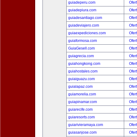
guiadeperu.com
Ofer
guiadepiura.com
Ofer
guiadesantiago.com
Ofer
guiadeviajero.com
Ofer
guiaexpediciones.com
Ofer
guiaformosa.com
Ofer
GuiaGesell.com
Ofer
guiagrecia.com
Ofer
guiahongkong.com
Ofer
guiahostales.com
Ofer
guiaiguazu.com
Ofer
guialapaz.com
Ofer
guiamorelia.com
Ofer
guiapinamar.com
Ofer
guiarecife.com
Ofer
guiaresorts.com
Ofer
guiarivieramaya.com
Ofer
guiasanjose.com
Ofer