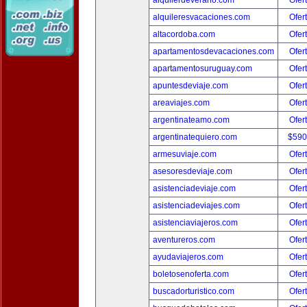
alquilerdeverano.com
Ofer
alquileresvacaciones.com
Ofer
altacordoba.com
Ofer
apartamentosdevacaciones.com
Ofer
apartamentosuruguay.com
Ofer
apuntesdeviaje.com
Ofer
areaviajes.com
Ofer
argentinateamo.com
Ofer
argentinatequiero.com
$590
armesuviaje.com
Ofer
asesoresdeviaje.com
Ofer
asistenciadeviaje.com
Ofer
asistenciadeviajes.com
Ofer
asistenciaviajeros.com
Ofer
aventureros.com
Ofer
ayudaviajeros.com
Ofer
boletosenoferta.com
Ofer
buscadorturistico.com
Ofer