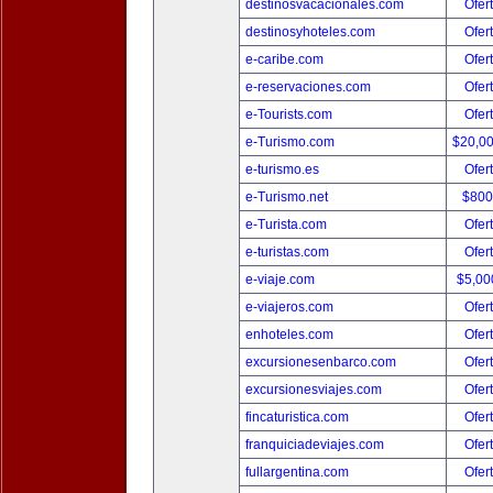
destinosvacacionales.com
Ofer
destinosyhoteles.com
Ofer
e-caribe.com
Ofer
e-reservaciones.com
Ofer
e-Tourists.com
Ofer
e-Turismo.com
$20,0
e-turismo.es
Ofer
e-Turismo.net
$800
e-Turista.com
Ofer
e-turistas.com
Ofer
e-viaje.com
$5,00
e-viajeros.com
Ofer
enhoteles.com
Ofer
excursionesenbarco.com
Ofer
excursionesviajes.com
Ofer
fincaturistica.com
Ofer
franquiciadeviajes.com
Ofer
fullargentina.com
Ofer