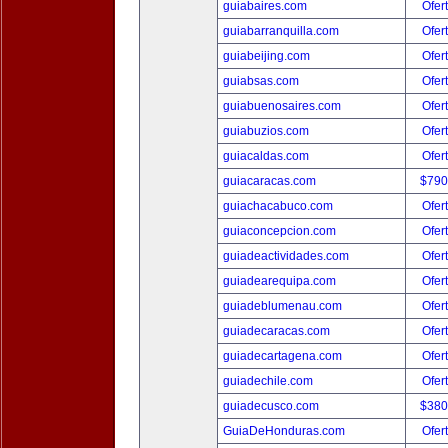
guiabaires.com
Ofer
guiabarranquilla.com
Ofer
guiabeijing.com
Ofer
guiabsas.com
Ofer
guiabuenosaires.com
Ofer
guiabuzios.com
Ofer
guiacaldas.com
Ofer
guiacaracas.com
$790
guiachacabuco.com
Ofer
guiaconcepcion.com
Ofer
guiadeactividades.com
Ofer
guiadearequipa.com
Ofer
guiadeblumenau.com
Ofer
guiadecaracas.com
Ofer
guiadecartagena.com
Ofer
guiadechile.com
Ofer
guiadecusco.com
$380
GuiaDeHonduras.com
Ofer