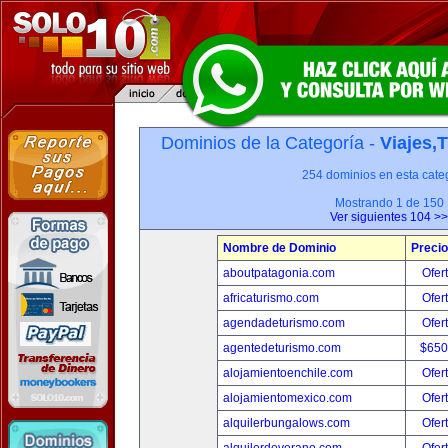
Dominios de la Categoría -
Viajes,
254 dominios en esta categ
Mostrando 1 de 150
Ver siguientes 104 >>
Nombre de Dominio
Precio
aboutpatagonia.com
Ofer
africaturismo.com
Ofer
agendadeturismo.com
Ofer
agentedeturismo.com
$650
alojamientoenchile.com
Ofer
alojamientomexico.com
Ofer
alquilerbungalows.com
Ofer