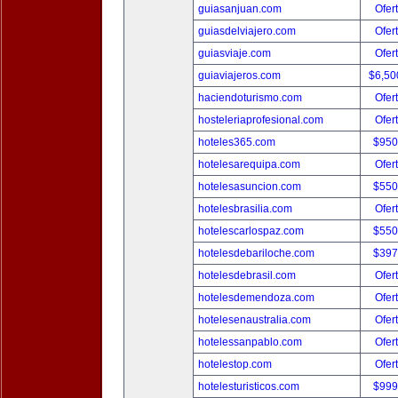
guiasanjuan.com
Ofer
guiasdelviajero.com
Ofer
guiasviaje.com
Ofer
guiaviajeros.com
$6,50
haciendoturismo.com
Ofer
hosteleriaprofesional.com
Ofer
hoteles365.com
$950
hotelesarequipa.com
Ofer
hotelesasuncion.com
$550
hotelesbrasilia.com
Ofer
hotelescarlospaz.com
$550
hotelesdebariloche.com
$397
hotelesdebrasil.com
Ofer
hotelesdemendoza.com
Ofer
hotelesenaustralia.com
Ofer
hotelessanpablo.com
Ofer
hotelestop.com
Ofer
hotelesturisticos.com
$999