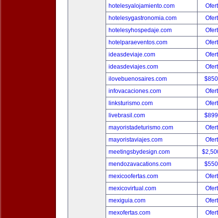
hotelesyalojamiento.com
Ofer
hotelesygastronomia.com
Ofer
hotelesyhospedaje.com
Ofer
hotelparaeventos.com
Ofer
ideasdeviaje.com
Ofer
ideasdeviajes.com
Ofer
ilovebuenosaires.com
$850
infovacaciones.com
Ofer
linksturismo.com
Ofer
livebrasil.com
$899
mayoristadeturismo.com
Ofer
mayoristaviajes.com
Ofer
meetingsbydesign.com
$2,50
mendozavacations.com
$550
mexicoofertas.com
Ofer
mexicovirtual.com
Ofer
mexiguia.com
Ofer
mexofertas.com
Ofer